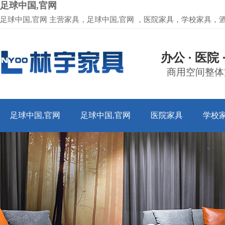
足球中国,官网
足球中国,官网 主营家具，足球中国,官网 ，医院家具，学校家具，
办公 · 医院 
商用空间整体
足球中国,官网
足球中国,官网
医院家具
学校
联系林宇