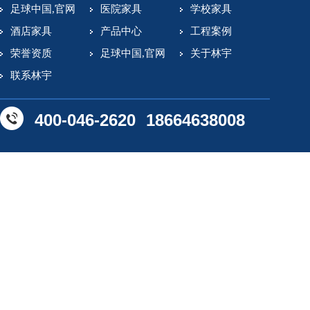
足球中国,官网
医院家具
学校家具
酒店家具
产品中心
工程案例
荣誉资质
足球中国,官网
关于林宇
联系林宇
400-046-2620
18664638008