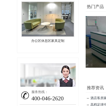
热门产品
办公区休息区家具定制
推荐资讯
服务热线：
400-046-2620
酒店客房
高档足球中