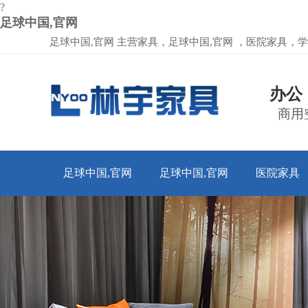
?
足球中国,官网
足球中国,官网 主营家具，足球中国,官网 ，医院家具，
办公 
商用
足球中国,官网
足球中国,官网
医院家具
联系林宇