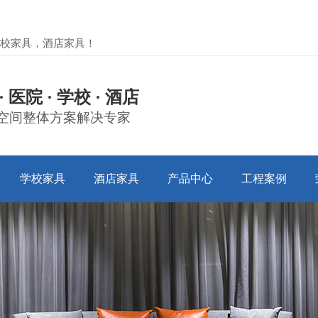
学校家具，酒店家具！
· 医院 · 学校 · 酒店
空间整体方案解决专家
学校家具
酒店家具
产品中心
工程案例