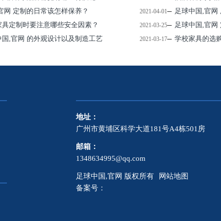
官网 定制的日常该怎样保养？
足球中国,官网
2021-04-01
家具定制时要注意哪些安全因素？
足球中国,官网
2021-03-25
国,官网 的外观设计以及制造工艺
学校家具的选
2021-03-17
地址：
广州市黄埔区科学大道181号A4栋501房
邮箱：
1348634995@qq.com
足球中国,官网 版权所有
网站地图
备案号：