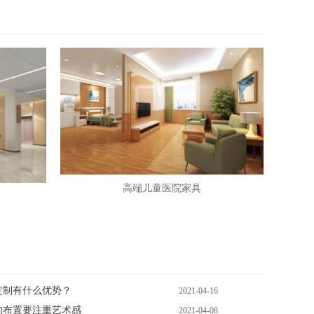
高端儿童医院家具
定制有什么优势？
2021-04-16
的布置要注重艺术感
2021-04-08