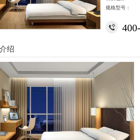
规格型号：
400
介绍