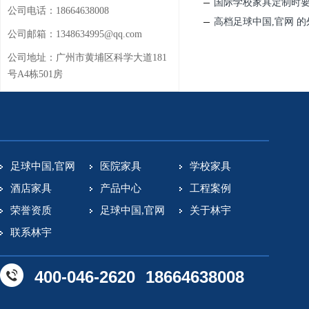
国际学校家具定制时
公司电话：18664638008
高档足球中国,官网 
公司邮箱：
1348634995@qq.com
公司地址：广州市黄埔区科学大道181
号A4栋501房
足球中国,官网
医院家具
学校家具
酒店家具
产品中心
工程案例
荣誉资质
足球中国,官网
关于林宇
联系林宇
400-046-2620
18664638008