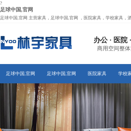
?
足球中国,官网
足球中国,官网 主营家具，足球中国,官网 ，医院家具，学校家具，
办公 · 医院 
商用空间整体
足球中国,官网
足球中国,官网
医院家具
学校
联系林宇