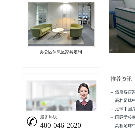
办公区休息区家具定制
推荐资讯
酒店客房
高档足球中
足球中国,
服务热线：
国际学校
400-046-2620
高档足球中