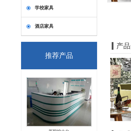
学校家具
酒店家具
产品
推荐产品