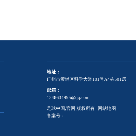
地址：
广州市黄埔区科学大道181号A4栋501房
邮箱：
1348634995@qq.com
足球中国,官网 版权所有
网站地图
备案号：