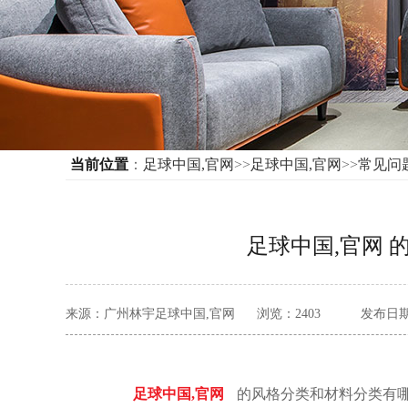
当前位置
：
足球中国,官网
>>
足球中国,官网
>>
常见问
足球中国,官网
来源：广州林宇足球中国,官网
浏览：
2403
发布日期：2
足球中国,官网
的风格分类和材料分类有