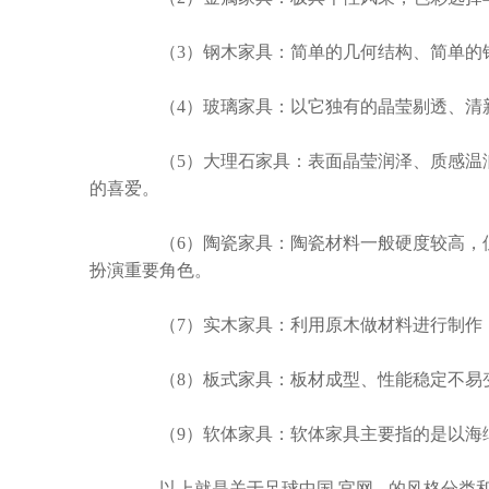
（3）钢木家具：简单的几何结构、简单的钢
（4）玻璃家具：以它独有的晶莹剔透、清
（5）大理石家具：表面晶莹润泽、质感温润
的喜爱。
（6）陶瓷家具：陶瓷材料一般硬度较高，但
扮演重要角色。
（7）实木家具：利用原木做材料进行制作，
（8）板式家具：板材成型、性能稳定不易
（9）软体家具：软体家具主要指的是以海
以上就是关于足球中国,官网 的风格分类和