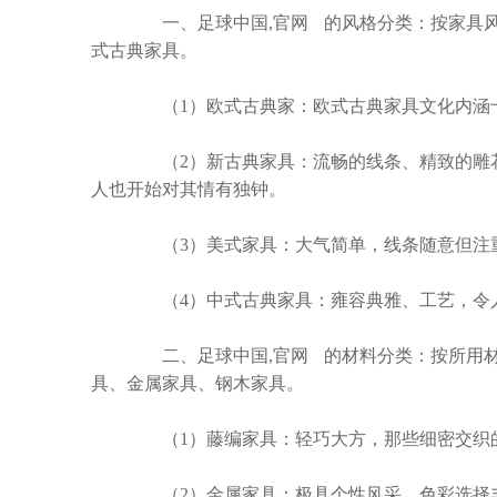
一、足球中国,官网 的风格分类：按家具风
式古典家具。
（1）欧式古典家：欧式古典家具文化内涵十
（2）新古典家具：流畅的线条、精致的雕花
人也开始对其情有独钟。
（3）美式家具：大气简单，线条随意但注
（4）中式古典家具：雍容典雅、工艺，令人
二、足球中国,官网 的材料分类：按所用材
具、金属家具、钢木家具。
（1）藤编家具：轻巧大方，那些细密交织
（2）金属家具：极具个性风采，色彩选择丰