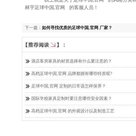
林宇足球中国,官网 的客服人员！
下一篇：
如何寻找优质的足球中国,官网 厂家？
酒店客房家具的材质选择有什么要注意的？
高档足球中国,官网 品牌都拥有哪些特质呢?
足球中国,官网 定制的日常该怎样保养？
国际学校家具定制时要注意哪些安全因素？
高档足球中国,官网 的外观设计以及制造工艺