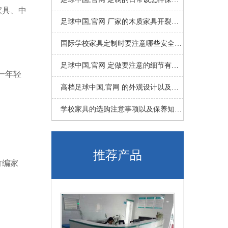
家具、中
养？
足球中国,官网 厂家的木质家具开裂问
题如何解决？
国际学校家具定制时要注意哪些安全因
素？
足球中国,官网 定做要注意的细节有哪
一年轻
些？
高档足球中国,官网 的外观设计以及制
造工艺
学校家具的选购注意事项以及保养知识
有哪些？
推荐产品
竹编家