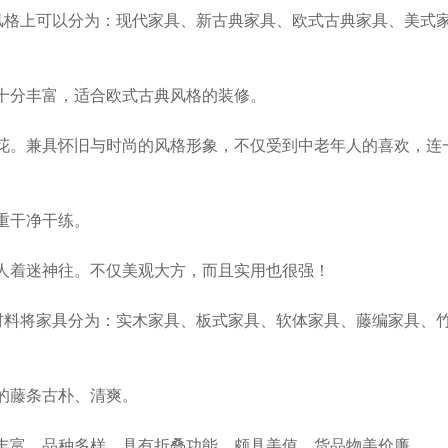
格上可以分为：现代家具、新古典家具、欧式古典家具、美式
分丰富，适合欧式古典风格的装修。
。兼具怀旧与时尚的风格形象，不仅受到中老年人的喜欢，连
重干净干练。
着迷神往。不仅美观大方，而且实用也很强！
料将家具分为：实木家具、板式家具、软体家具、藤编家具、
的藤条古朴、清爽。
富、品种多样、具有折叠功能、颇具美值、货品物美价廉。