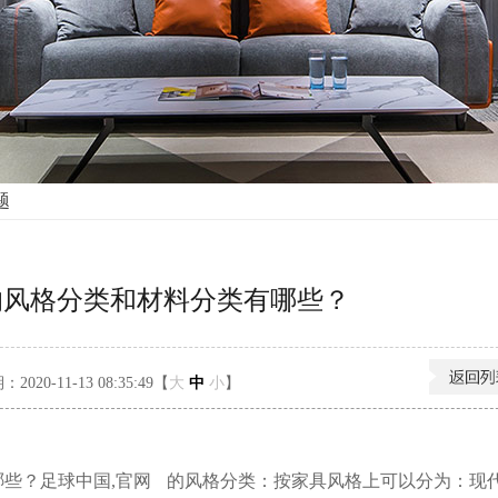
题
 的风格分类和材料分类有哪些？
020-11-13 08:35:49【
大
中
小
】
哪些？足球中国,官网 的风格分类：按家具风格上可以分为：现