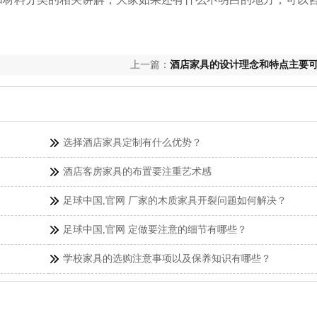
上一篇：
酒店家具的设计理念和特点主要
哪几种
选择酒店家具定制有什么优势？
酒店客房家具的布置要注重艺术感
足球中国,官网 厂家的木质家具开裂问题如何解决？
足球中国,官网 定做要注意的细节有哪些？
学校家具的选购注意事项以及保养知识有哪些？