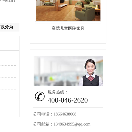
可以分为
高端儿童医院家具
服务热线：
400-046-2620
公司电话：18664638008
公司邮箱：
1348634995@qq.com