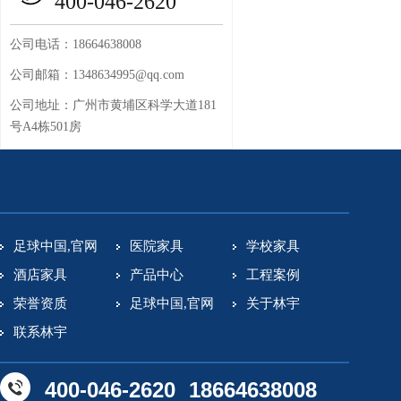
400-046-2620
公司电话：18664638008
公司邮箱：
1348634995@qq.com
公司地址：广州市黄埔区科学大道181
号A4栋501房
足球中国,官网
医院家具
学校家具
酒店家具
产品中心
工程案例
荣誉资质
足球中国,官网
关于林宇
联系林宇
400-046-2620
18664638008