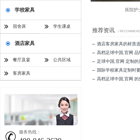
学校家具
医院护
宿舍床
学生课桌
推荐资讯
/ RECOMMEN
椅
酒店家具
酒店客房家具的材质
高档足球中国,官网 
餐厅及宴
公共区域
足球中国,官网 定制
国际学校家具定制时
会家具
家具
客房家具
高档足球中国,官网 
服务热线：