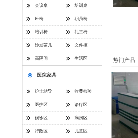
会议桌
培训桌
班椅
职员椅
培训椅
礼堂椅
沙发茶几
文件柜
高隔间
生活区
热门产品
医院家具
护士站导
收费检验
诊台
区
医护区
诊疗区
候诊区
病房区
行政区
儿童区