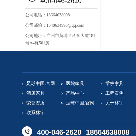
400-046-2620
公司电话：18664638008
公司邮箱：
1348634995@qq.com
公司地址：广州市黄埔区科学大道181
号A4栋501房
足球中国,官网
医院家具
学校家具
酒店家具
产品中心
工程案例
荣誉资质
足球中国,官网
关于林宇
联系林宇
400-046-2620
18664638008