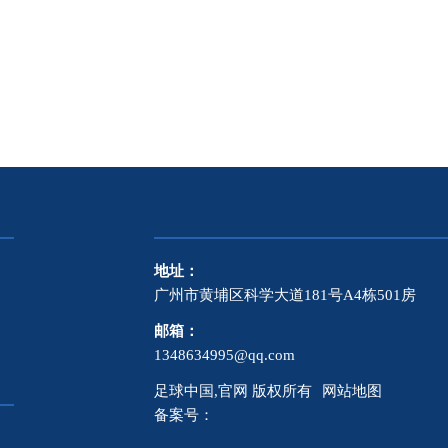
地址：
广州市黄埔区科学大道181号A4栋501房
邮箱：
1348634995@qq.com
足球中国,官网 版权所有
网站地图
备案号：