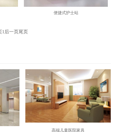
便捷式护士站
页
1
后一页
尾页
高端儿童医院家具