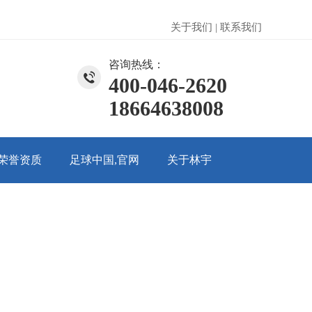
关于我们
|
联系我们
咨询热线：
400-046-2620
18664638008
荣誉资质
足球中国,官网
关于林宇