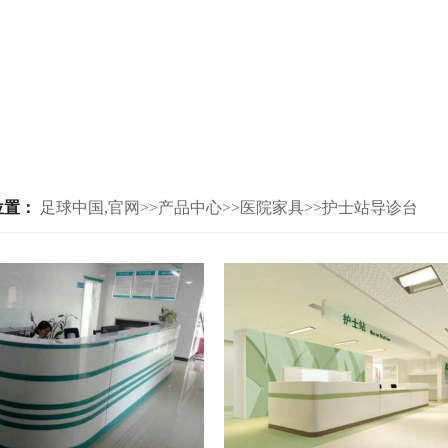
位置：
足球中国,官网
>>
产品中心
>>
医院家具
>>
护士站导诊台