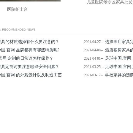
儿童医院候诊区家具批发
医院护士台
/ RECOMMENDED NEWS
家具的材质选择有什么要注意的？
选择酒店家具
2021-04-27
国,官网 品牌都拥有哪些特质呢?
酒店客房家具
2021-04-08
官网 定制的日常该怎样保养？
足球中国,官网
2021-04-01
家具定制时要注意哪些安全因素？
足球中国,官网
2021-03-25
国,官网 的外观设计以及制造工艺
学校家具的选
2021-03-17