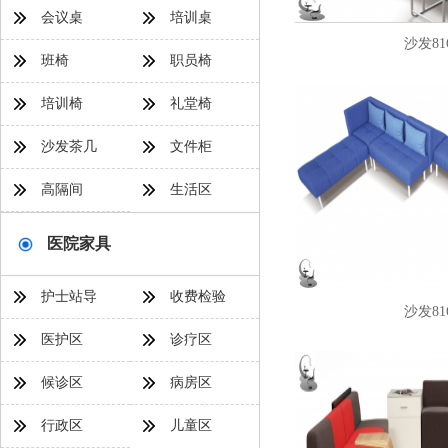
会议桌
培训桌
沙发816
班椅
职员椅
培训椅
礼堂椅
沙发茶几
文件柜
高隔间
生活区
医院家具
护士站导
收费检验
沙发816
诊台
区
医护区
诊疗区
候诊区
病房区
行政区
儿童区