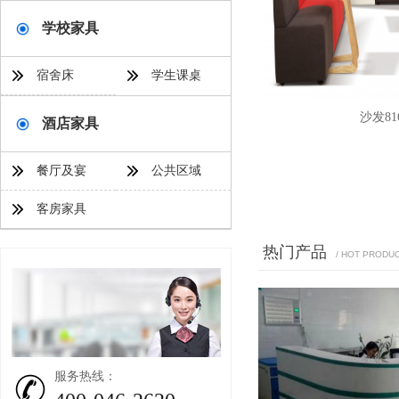
学校家具
宿舍床
学生课桌
椅
沙发816
酒店家具
餐厅及宴
公共区域
会家具
家具
客房家具
热门产品
/ HOT PRODU
服务热线：